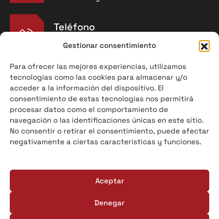
Teléfono
976 91 90 30
Gestionar consentimiento
Para ofrecer las mejores experiencias, utilizamos
tecnologías como las cookies para almacenar y/o
acceder a la información del dispositivo. El
E-mail
consentimiento de estas tecnologías nos permitirá
info@refraceram.com
procesar datos como el comportamiento de
navegación o las identificaciones únicas en este sitio.
No consentir o retirar el consentimiento, puede afectar
Información legal
negativamente a ciertas características y funciones.
Política de privacidad
Política de cookies
Aceptar
Denegar