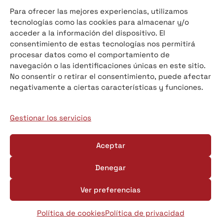
976 91 90 30
Para ofrecer las mejores experiencias, utilizamos
tecnologías como las cookies para almacenar y/o
acceder a la información del dispositivo. El
consentimiento de estas tecnologías nos permitirá
E-mail
procesar datos como el comportamiento de
navegación o las identificaciones únicas en este sitio.
info@refraceram.com
No consentir o retirar el consentimiento, puede afectar
negativamente a ciertas características y funciones.
Información legal
Gestionar los servicios
Política de privacidad
Política de cookies
Aceptar
Denegar
Ver preferencias
©
2026
Refraceram S.L. Desarrollado por
Estudio
Digital MCClic.
Política de cookies
Política de privacidad