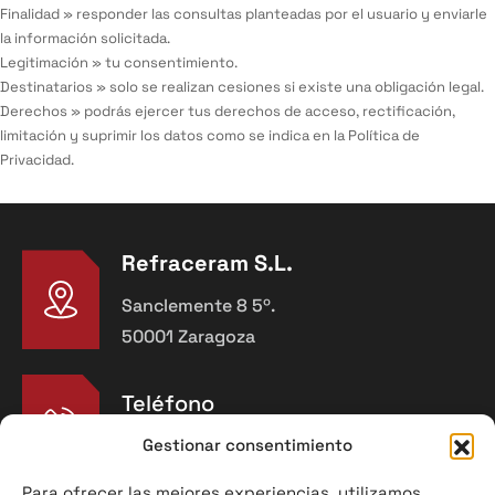
Finalidad » responder las consultas planteadas por el usuario y enviarle
la información solicitada.
Legitimación » tu consentimiento.
Destinatarios » solo se realizan cesiones si existe una obligación legal.
Derechos » podrás ejercer tus derechos de acceso, rectificación,
limitación y suprimir los datos como se indica en la
Política de
Privacidad
.
Refraceram S.L.
Sanclemente 8 5º.
50001 Zaragoza
Teléfono
976 91 90 30
Gestionar consentimiento
Para ofrecer las mejores experiencias, utilizamos