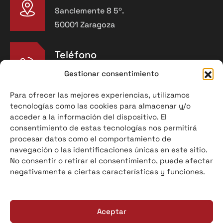
Sanclemente 8 5º.
50001 Zaragoza
Teléfono
976 91 90 30
Gestionar consentimiento
Para ofrecer las mejores experiencias, utilizamos
tecnologías como las cookies para almacenar y/o
acceder a la información del dispositivo. El
E-mail
consentimiento de estas tecnologías nos permitirá
info@refraceram.com
procesar datos como el comportamiento de
navegación o las identificaciones únicas en este sitio.
No consentir o retirar el consentimiento, puede afectar
Información legal
negativamente a ciertas características y funciones.
Política de privacidad
Política de cookies
Aceptar