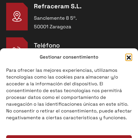
Refraceram S.L.
Sanclemente 8 5º.
50001 Zaragoza
Teléfono
976 91 90 30
Gestionar consentimiento
Para ofrecer las mejores experiencias, utilizamos
tecnologías como las cookies para almacenar y/o
acceder a la información del dispositivo. El
E-mail
consentimiento de estas tecnologías nos permitirá
info@refraceram.com
procesar datos como el comportamiento de
navegación o las identificaciones únicas en este sitio.
No consentir o retirar el consentimiento, puede afectar
Información legal
negativamente a ciertas características y funciones.
Política de privacidad